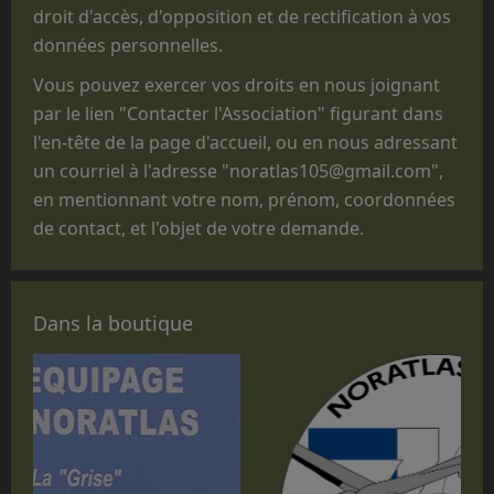
réalisées que pour des parachutages
droit d'accès, d'opposition et de rectification à vos
ponctuels exécutés lors de manifestations
données personnelles.
non
opérationnelles, pour des
Vous pouvez exercer vos droits en nous joignant
commémorations, des anniversaires, des
par le lien "Contacter l'Association" figurant dans
"Journées Portes ouvertes", des journées des
l'en-tête de la page d'accueil, ou en nous adressant
familles, des baptêmes de promotion, des
un courriel à l'adresse "noratlas105@gmail.com",
fêtes d'unité ou pour des passations de
en mentionnant votre nom, prénom, coordonnées
commandement.
de contact, et l'objet de votre demande.
Que le statut administratif de notre avion,
titulaire d'un CERTIFICAT DE NAVIGABILITE
RESTREINT D'AERONEF DE COLLECTION
Dans la boutique
(CNRAC) ne nous permet pas d'embarquer des
passagers autres que les membres
d'équipage adhérents à l'association,
nécessaires à la conduite et à la mise en
œuvre de l'avion.
En conséquence, nous regrettons donc de ne