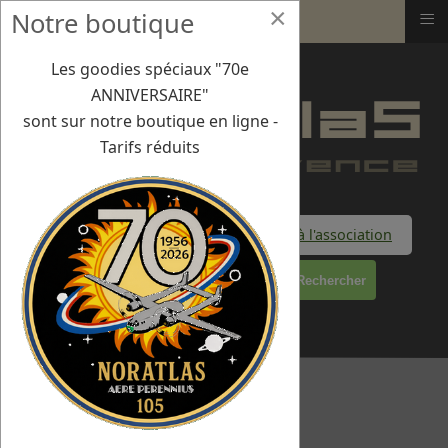
×
≡
Notre boutique
L' association
Les goodies spéciaux "70e
ANNIVERSAIRE"
sont sur notre boutique en ligne -
Tarifs réduits
Faire un don à l'association
Rechercher