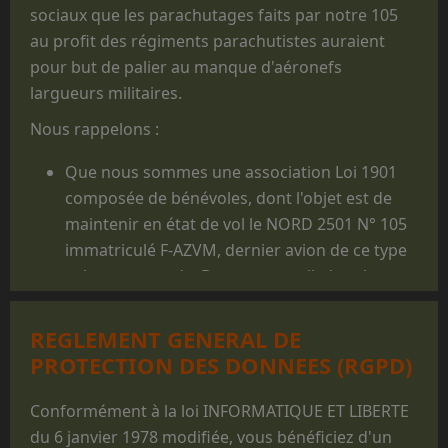
sociaux que les parachutages faits par notre 105
au profit des régiments parachutistes auraient
pour but de palier au manque d'aéronefs
largueurs militaires.
Nous rappelons :
Que nous sommes une association Loi 1901
composée de bénévoles, dont l'objet est de
maintenir en état de vol le NORD 2501 N° 105
immatriculé F-AZVM, dernier avion de ce type
volant au monde. De cet appareil, dont la
carrière militaire prit fin en 1986, furent
largués des milliers de jeunes gens, et il reste
REGLEMENT GENERAL DE
un appareil mythique dans le monde du
PROTECTION DES DONNEES (RGPD)
parachutisme militaire.
Que les prestations faites au profit des
Conformément à la loi INFORMATIQUE ET LIBERTE
structures militaires des 3 Armées ne sont
du 6 janvier 1978 modifiée, vous bénéficiez d'un