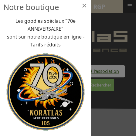
×
≡
Notre boutique
23- 25 mai 2023 - Cahors - 17e RGP
Les goodies spéciaux "70e
ANNIVERSAIRE"
sont sur notre boutique en ligne -
Tarifs réduits
Faire un don à l'association
Rechercher