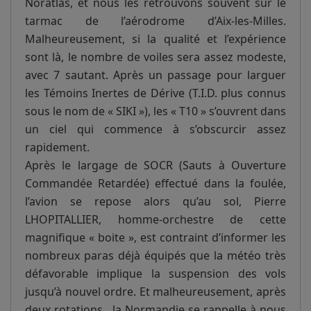
Noratlas, et nous les retrouvons souvent sur le
tarmac de l’aérodrome d’Aix-les-Milles.
Malheureusement, si la qualité et l’expérience
sont là, le nombre de voiles sera assez modeste,
avec 7 sautant. Après un passage pour larguer
les Témoins Inertes de Dérive (T.I.D. plus connus
sous le nom de « SIKI »), les « T10 » s’ouvrent dans
un ciel qui commence à s’obscurcir assez
rapidement.
Après le largage de SOCR (Sauts à Ouverture
Commandée Retardée) effectué dans la foulée,
l’avion se repose alors qu’au sol, Pierre
LHOPITALLIER, homme-orchestre de cette
magnifique « boite », est contraint d’informer les
nombreux paras déjà équipés que la météo très
défavorable implique la suspension des vols
jusqu’à nouvel ordre. Et malheureusement, après
deux rotations, la Normandie se rappelle à nous