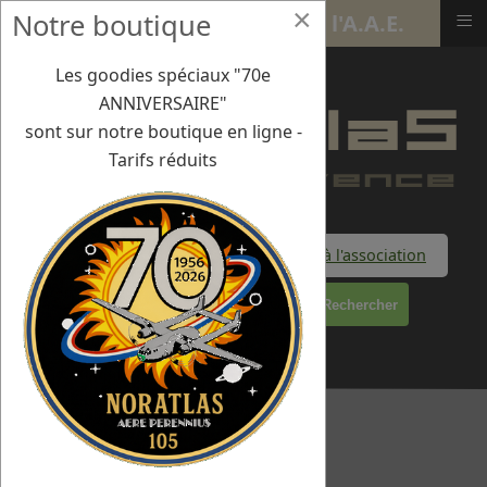
×
≡
Notre boutique
4 juil 2025 - BA701 - 90 ans de l'A.A.E.
Les goodies spéciaux "70e
ANNIVERSAIRE"
sont sur notre boutique en ligne -
Tarifs réduits
Faire un don à l'association
Rechercher