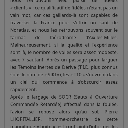
nous retrouvons avec plaisir de fidèles
« clients » ; ce qualificatif de fidèles n’étant pas un
vain mot, car ces gaillards-là sont capables de
traverser la France pour s’offrir un saut de
Noratlas, et nous les retrouvons souvent sur le
tarmac de l’aérodrome d’Aix-les-Milles.
Malheureusement, si la qualité et l’expérience
sont là, le nombre de voiles sera assez modeste,
avec 7 sautant. Après un passage pour larguer
les Témoins Inertes de Dérive (T.I.D. plus connus
sous le nom de « SIKI »), les « T10 » s’ouvrent dans
un ciel qui commence à s’obscurcir assez
rapidement.
Après le largage de SOCR (Sauts à Ouverture
Commandée Retardée) effectué dans la foulée,
l’avion se repose alors qu’au sol, Pierre
LHOPITALLIER, homme-orchestre de cette
magnifique « boite », est contraint d’informer les