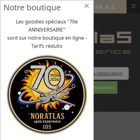
×
≡
Notre boutique
4 juil 2025 - BA701 - 90 ans de l'A.A.E.
Les goodies spéciaux "70e
ANNIVERSAIRE"
sont sur notre boutique en ligne -
Tarifs réduits
Faire un don à l'association
Rechercher