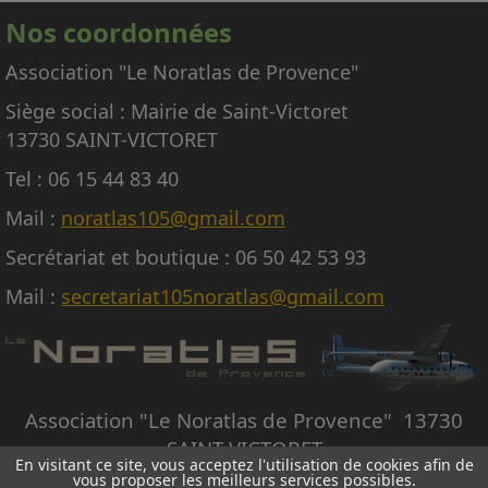
pas pouvoir répondre aux nombreuses
Nos coordonnées
demandes d'embarquement sur le Noratlas, à
titre gracieux ou payant.
Association "Le Noratlas de Provence"
Siège social : Mairie de Saint-Victoret
13730 SAINT-VICTORET
Tel : 06 15 44 83 40
Mail :
noratlas105@gmail.com
Secrétariat et boutique : 06 50 42 53 93
Mail :
secretariat105noratlas@gmail.com
Association "Le Noratlas de Provence" 13730
SAINT-VICTORET
En visitant ce site, vous acceptez l'utilisation de cookies afin de
vous proposer les meilleurs services possibles.
© Copyright Le Noratlas de Provence - Tous droits réservés -
Création site internet