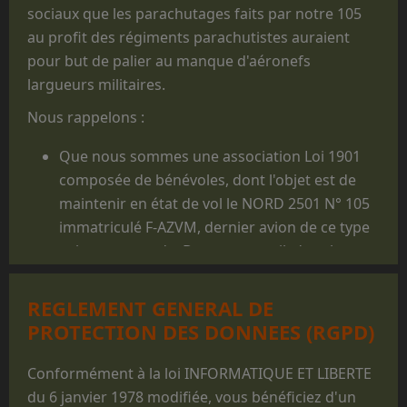
sociaux que les parachutages faits par notre 105
au profit des régiments parachutistes auraient
pour but de palier au manque d'aéronefs
largueurs militaires.
Nous rappelons :
Que nous sommes une association Loi 1901
composée de bénévoles, dont l'objet est de
maintenir en état de vol le NORD 2501 N° 105
immatriculé F-AZVM, dernier avion de ce type
volant au monde. De cet appareil, dont la
carrière militaire prit fin en 1986, furent
largués des milliers de jeunes gens, et il reste
REGLEMENT GENERAL DE
un appareil mythique dans le monde du
PROTECTION DES DONNEES (RGPD)
parachutisme militaire.
Que les prestations faites au profit des
Conformément à la loi INFORMATIQUE ET LIBERTE
structures militaires des 3 Armées ne sont
du 6 janvier 1978 modifiée, vous bénéficiez d'un