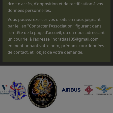
réalisées que pour des parachutages
droit d'accès, d'opposition et de rectification à vos
ponctuels exécutés lors de manifestations
données personnelles.
non
opérationnelles, pour des
Vous pouvez exercer vos droits en nous joignant
commémorations, des anniversaires, des
par le lien "Contacter l'Association" figurant dans
"Journées Portes ouvertes", des journées des
l'en-tête de la page d'accueil, ou en nous adressant
familles, des baptêmes de promotion, des
un courriel à l'adresse "noratlas105@gmail.com",
fêtes d'unité ou pour des passations de
en mentionnant votre nom, prénom, coordonnées
commandement.
de contact, et l'objet de votre demande.
Que le statut administratif de notre avion,
titulaire d'un CERTIFICAT DE NAVIGABILITE
RESTREINT D'AERONEF DE COLLECTION
(CNRAC) ne nous permet pas d'embarquer des
passagers autres que les membres
d'équipage adhérents à l'association,
nécessaires à la conduite et à la mise en
œuvre de l'avion.
En conséquence, nous regrettons donc de ne