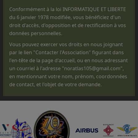
Que les prestations faites au profit des
Conformément à la loi INFORMATIQUE ET LIBERTE
structures militaires des 3 Armées ne sont
du 6 janvier 1978 modifiée, vous bénéficiez d'un
réalisées que pour des parachutages
droit d'accès, d'opposition et de rectification à vos
ponctuels exécutés lors de manifestations
données personnelles.
non
opérationnelles, pour des
Vous pouvez exercer vos droits en nous joignant
commémorations, des anniversaires, des
par le lien "Contacter l'Association" figurant dans
"Journées Portes ouvertes", des journées des
l'en-tête de la page d'accueil, ou en nous adressant
familles, des baptêmes de promotion, des
un courriel à l'adresse "noratlas105@gmail.com",
fêtes d'unité ou pour des passations de
en mentionnant votre nom, prénom, coordonnées
commandement.
de contact, et l'objet de votre demande.
Que le statut administratif de notre avion,
titulaire d'un CERTIFICAT DE NAVIGABILITE
RESTREINT D'AERONEF DE COLLECTION
(CNRAC) ne nous permet pas d'embarquer des
passagers autres que les membres
d'équipage adhérents à l'association,
nécessaires à la conduite et à la mise en