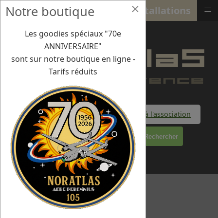
×
≡
Notre boutique
2014 : Rénovation de nos installations
Les goodies spéciaux "70e
ANNIVERSAIRE"
sont sur notre boutique en ligne -
Tarifs réduits
Faire un don à l'association
Rechercher