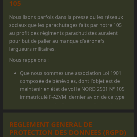
105
Nous lisons parfois dans la presse ou les réseaux
sociaux que les parachutages faits par notre 105
au profit des régiments parachutistes auraient
pour but de palier au manque d'aéronefs
largueurs militaires.
Nous rappelons :
Que nous sommes une association Loi 1901
composée de bénévoles, dont l'objet est de
maintenir en état de vol le NORD 2501 N° 105
immatriculé F-AZVM, dernier avion de ce type
volant au monde. De cet appareil, dont la
carrière militaire prit fin en 1986, furent
largués des milliers de jeunes gens, et il reste
REGLEMENT GENERAL DE
un appareil mythique dans le monde du
PROTECTION DES DONNEES (RGPD)
parachutisme militaire.