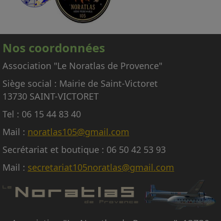
œuvre de l'avion.
En conséquence, nous regrettons donc de ne
pas pouvoir répondre aux nombreuses
Nos coordonnées
demandes d'embarquement sur le Noratlas, à
titre gracieux ou payant.
Association "Le Noratlas de Provence"
Siège social : Mairie de Saint-Victoret
13730 SAINT-VICTORET
Tel : 06 15 44 83 40
Mail :
noratlas105@gmail.com
Secrétariat et boutique : 06 50 42 53 93
Mail :
secretariat105noratlas@gmail.com