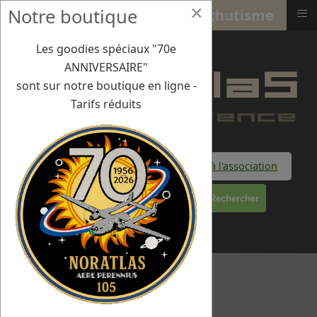
×
≡
Notre boutique
Para Le Havre : Abeille Parachutisme
Les goodies spéciaux "70e
ANNIVERSAIRE"
sont sur notre boutique en ligne -
Tarifs réduits
Faire un don à l'association
Rechercher