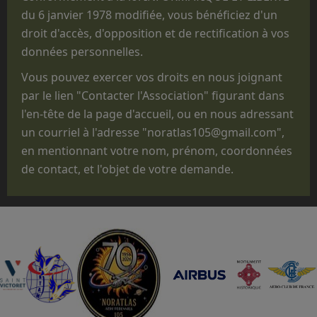
structures militaires des 3 Armées ne sont
du 6 janvier 1978 modifiée, vous bénéficiez d'un
réalisées que pour des parachutages
droit d'accès, d'opposition et de rectification à vos
ponctuels exécutés lors de manifestations
données personnelles.
non
opérationnelles, pour des
Vous pouvez exercer vos droits en nous joignant
commémorations, des anniversaires, des
par le lien "Contacter l'Association" figurant dans
"Journées Portes ouvertes", des journées des
l'en-tête de la page d'accueil, ou en nous adressant
familles, des baptêmes de promotion, des
un courriel à l'adresse "noratlas105@gmail.com",
fêtes d'unité ou pour des passations de
en mentionnant votre nom, prénom, coordonnées
commandement.
de contact, et l'objet de votre demande.
Que le statut administratif de notre avion,
titulaire d'un CERTIFICAT DE NAVIGABILITE
RESTREINT D'AERONEF DE COLLECTION
(CNRAC) ne nous permet pas d'embarquer des
passagers autres que les membres
d'équipage adhérents à l'association,
nécessaires à la conduite et à la mise en
œuvre de l'avion.