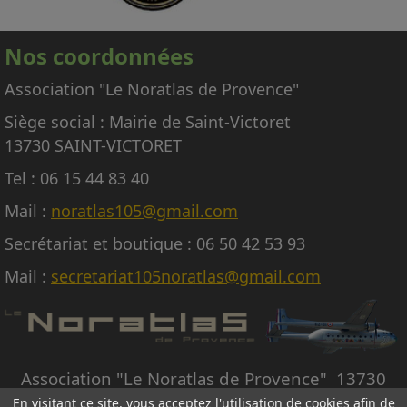
En conséquence, nous regrettons donc de ne
pas pouvoir répondre aux nombreuses
Nos coordonnées
demandes d'embarquement sur le Noratlas, à
titre gracieux ou payant.
Association "Le Noratlas de Provence"
Siège social : Mairie de Saint-Victoret
13730 SAINT-VICTORET
Tel : 06 15 44 83 40
Mail :
noratlas105@gmail.com
Secrétariat et boutique : 06 50 42 53 93
Mail :
secretariat105noratlas@gmail.com
Association "Le Noratlas de Provence" 13730
SAINT-VICTORET
En visitant ce site, vous acceptez l'utilisation de cookies afin de