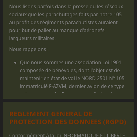
Nous lisons parfois dans la presse ou les réseaux
sociaux que les parachutages faits par notre 105
au profit des régiments parachutistes auraient
pour but de palier au manque d'aéronefs
largueurs militaires.
Nous rappelons :
Que nous sommes une association Loi 1901
composée de bénévoles, dont l'objet est de
maintenir en état de vol le NORD 2501 N° 105
immatriculé F-AZVM, dernier avion de ce type
volant au monde. De cet appareil, dont la
carrière militaire prit fin en 1986, furent
largués des milliers de jeunes gens, et il reste
REGLEMENT GENERAL DE
un appareil mythique dans le monde du
PROTECTION DES DONNEES (RGPD)
parachutisme militaire.
Que les prestations faites au profit des
Conformément à la loi INFORMATIQUE ET LIBERTE