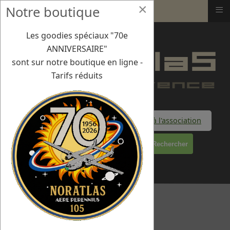
×
≡
Notre boutique
Airborne Center
Les goodies spéciaux "70e
ANNIVERSAIRE"
sont sur notre boutique en ligne -
Tarifs réduits
Faire un don à l'association
Rechercher