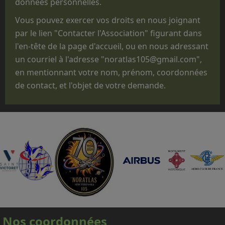
données personnelles.
non
opérationnelles, pour des
Vous pouvez exercer vos droits en nous joignant
commémorations, des anniversaires, des
par le lien "Contacter l'Association" figurant dans
"Journées Portes ouvertes", des journées des
l'en-tête de la page d'accueil, ou en nous adressant
familles, des baptêmes de promotion, des
un courriel à l'adresse "noratlas105@gmail.com",
fêtes d'unité ou pour des passations de
en mentionnant votre nom, prénom, coordonnées
commandement.
de contact, et l'objet de votre demande.
Que le statut administratif de notre avion,
titulaire d'un CERTIFICAT DE NAVIGABILITE
RESTREINT D'AERONEF DE COLLECTION
(CNRAC) ne nous permet pas d'embarquer des
passagers autres que les membres
d'équipage adhérents à l'association,
nécessaires à la conduite et à la mise en
œuvre de l'avion.
En conséquence, nous regrettons donc de ne
pas pouvoir répondre aux nombreuses
Nos coordonnées
demandes d'embarquement sur le Noratlas, à