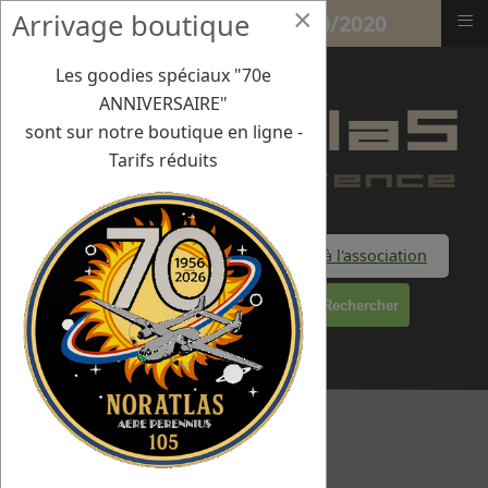
×
≡
Arrivage boutique
Dans le vent des hélices 5/10/2020
Les goodies spéciaux "70e
ANNIVERSAIRE"
sont sur notre boutique en ligne -
Tarifs réduits
Faire un don à l'association
Rechercher