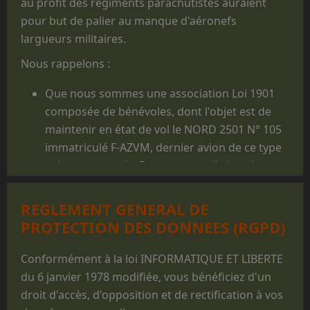
au profit des régiments parachutistes auraient
pour but de palier au manque d'aéronefs
largueurs militaires.
Nous rappelons :
Que nous sommes une association Loi 1901
composée de bénévoles, dont l'objet est de
maintenir en état de vol le NORD 2501 N° 105
immatriculé F-AZVM, dernier avion de ce type
volant au monde. De cet appareil, dont la
carrière militaire prit fin en 1986, furent
largués des milliers de jeunes gens, et il reste
REGLEMENT GENERAL DE
un appareil mythique dans le monde du
PROTECTION DES DONNEES (RGPD)
parachutisme militaire.
Que les prestations faites au profit des
Conformément à la loi INFORMATIQUE ET LIBERTE
structures militaires des 3 Armées ne sont
du 6 janvier 1978 modifiée, vous bénéficiez d'un
réalisées que pour des parachutages
droit d'accès, d'opposition et de rectification à vos
ponctuels exécutés lors de manifestations