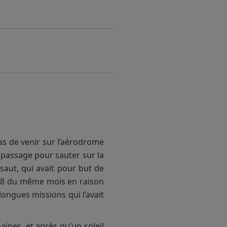
as de venir sur l’aérodrome
 passage pour sauter sur la
saut, qui avait pour but de
i 18 du même mois en raison
longues missions qui l’avait
aines, et après qu’un soleil