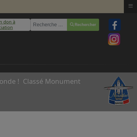
≡
un don à
Rechercher
Rechercher
ciation
u monde ! Classé Monument