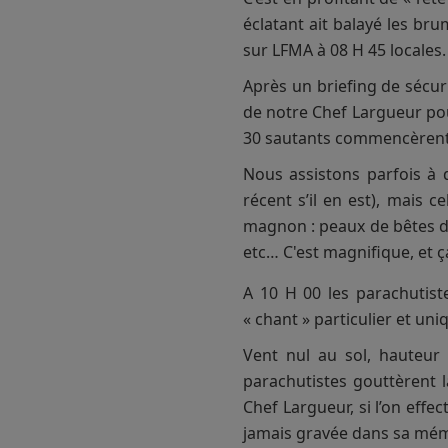
éclatant ait balayé les br
sur LFMA à 08 H 45 locales.
Après un briefing de sécur
de notre Chef Largueur pour
30 sautants commencèrent pa
Nous assistons parfois à 
récent s’il en est), mais 
magnon : peaux de bêtes d
etc… C'est magnifique, et ç
A 10 H 00 les parachutist
« chant » particulier et u
Vent nul au sol, hauteur
parachutistes gouttèrent l
Chef Largueur, si l’on effe
jamais gravée dans sa mém