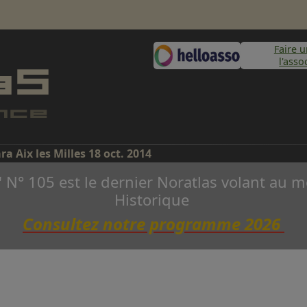
Faire 
l'asso
ra Aix les Milles 18 oct. 2014
" N° 105 est le dernier Noratlas volant a
Historique
Consultez notre programme 2026