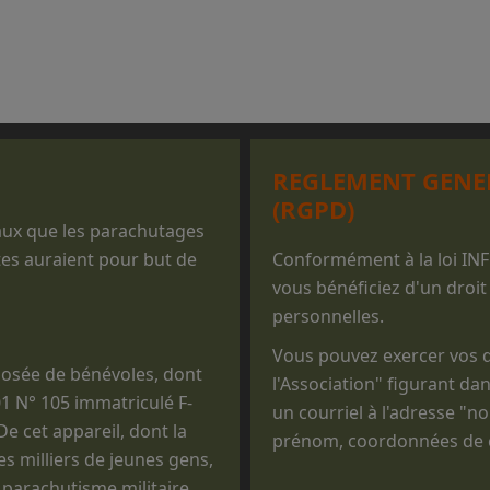
REGLEMENT GENE
(RGPD)
iaux que les parachutages
tes auraient pour but de
Conformément à la loi IN
vous bénéficiez d'un droit
personnelles.
Vous pouvez exercer vos dr
osée de bénévoles, dont
l'Association" figurant dan
01 N° 105 immatriculé F-
un courriel à l'adresse "
e cet appareil, dont la
prénom, coordonnées de co
des milliers de jeunes gens,
 parachutisme militaire.