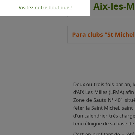
Para Aix-les-M
Visitez notre boutique !
Para clubs "St Michel
Deux ou trois fois par an,
d’AIX Les Milles (LFMA) af
Zone de Sauts N° 401 situé
fêter la Saint Michel, sai
d’un calendrier très chargé
tenu éloigné de sa base de
C’est en profitant de « l’é