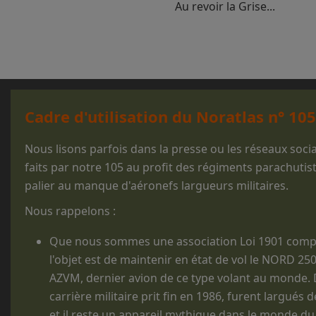
Au revoir la Grise...
Cadre d'utilisation du Noratlas n° 105
Nous lisons parfois dans la presse ou les réseaux soc
faits par notre 105 au profit des régiments parachutis
palier au manque d'aéronefs largueurs militaires.
Nous rappelons :
Que nous sommes une association Loi 1901 comp
l'objet est de maintenir en état de vol le NORD 25
AZVM, dernier avion de ce type volant au monde. D
carrière militaire prit fin en 1986, furent largués 
et il reste un appareil mythique dans le monde du