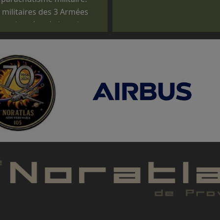
s militaires des 3 Armées
tuels exécutés lors de
ommémorations, des
 journées des familles,
 pour des passations de
re d'un CERTIFICAT DE
ION (CNRAC) ne nous
ue les membres
 la conduite et à la mise
 pouvoir répondre aux
tlas, à titre gracieux ou