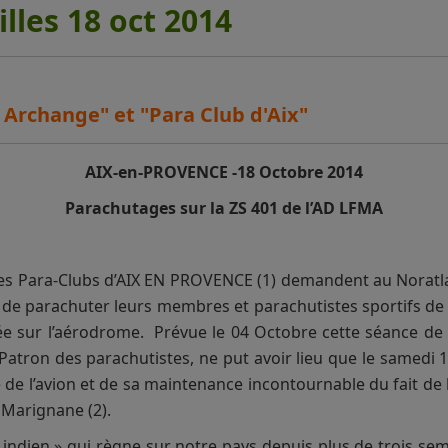
illes 18 oct 2014
 Archange" et "Para Club d'Aix"
AIX-en-PROVENCE -18 Octobre 2014
Parachutages sur la ZS 401 de l’AD LFMA
 les Para-Clubs d’AIX EN PROVENCE (1) demandent au Noratl
in de parachuter leurs membres et parachutistes sportifs de
e sur l’aérodrome. Prévue le 04 Octobre cette séance de 
nt Patron des parachutistes, ne put avoir lieu que le samed
 de l’avion et de sa maintenance incontournable du fait de 
 Marignane (2).
té indien » qui règne sur notre pays depuis plus de trois sem