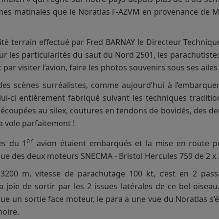
umes matinales que le Noratlas F-AZVM en provenance de M
ité terrain effectué par Fred BARNAY le Directeur Technique 
 les particularités du saut du Nord 2501, les parachutistes
r visiter l’avion, faire les photos souvenirs sous ses ailes
des scènes surréalistes, comme aujourd’hui à l’embarque
celui-ci entièrement fabriqué suivant les techniques tradit
écoupées au silex, coutures en tendons de bovidés, des de
a vole parfaitement !
er
es du 1
avion étaient embarqués et la mise en route pe
nique des deux moteurs SNECMA - Bristol Hercules 759 de 2 x
 3200 m, vitesse de parachutage 100 kt, c’est en 2 pas
a joie de sortir par les 2 issues latérales de ce bel oisea
ctue un sortie face moteur, le para a une vue du Noratlas s’
oire.