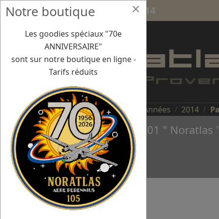
×
Notre boutique
Para Aix les Milles 18 oct. 2014
Les goodies spéciaux "70e
ANNIVERSAIRE"
sont sur notre boutique en ligne -
Tarifs réduits
Vous êtes ici :
Accueil
Missions/Années
2014
Pa
Le Nord 2501 " Noratlas 