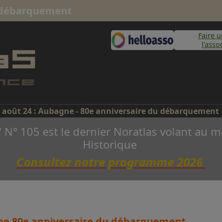
u débarquement
Faire 
l'asso
 août 24 : Aubagne - 80e anniversaire du débarquement
" N° 105 est le dernier Noratlas volant a
Historique
Consultez notre programme 2026
gne 80e anniversaire du débarquement