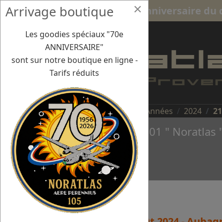
×
Arrivage boutique
21 août 24 : Aubagne - 80e anniversaire d
Les goodies spéciaux "70e
ANNIVERSAIRE"
sont sur notre boutique en ligne -
Tarifs réduits
Vous êtes ici :
Accueil
Missions/Années
2024
21
Le Nord 2501 " Noratlas 
21 août 2024 - Auba