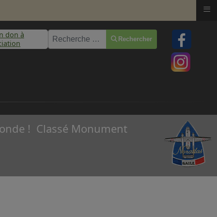
≡
un don à
Rechercher
Rechercher
ciation
u monde ! Classé Monument