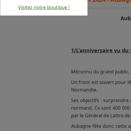
Visitez notre boutique !
Aub
1/L’anniversaire vu du
Méconnu du grand public, l
Un front est ouvert pour l
Normandie.
Ses objectifs : surprendre
normand. Ce sont 400 000 s
par le Général de Lattre de
Aubagne fête donc cette an