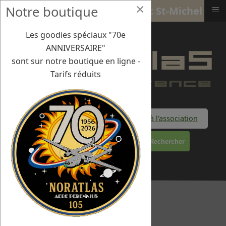
×
≡
Notre boutique
27 -29 sept 24 : Dinard - Mont St-Michel
Les goodies spéciaux "70e
ANNIVERSAIRE"
sont sur notre boutique en ligne -
Tarifs réduits
Faire un don à l'association
Rechercher