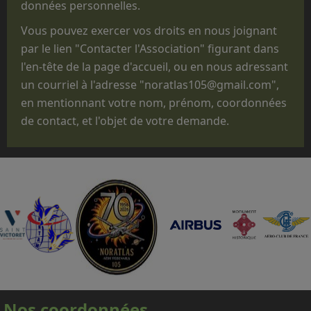
ponctuels exécutés lors de manifestations
données personnelles.
non
opérationnelles, pour des
Vous pouvez exercer vos droits en nous joignant
commémorations, des anniversaires, des
par le lien "Contacter l'Association" figurant dans
"Journées Portes ouvertes", des journées des
l'en-tête de la page d'accueil, ou en nous adressant
familles, des baptêmes de promotion, des
un courriel à l'adresse "noratlas105@gmail.com",
fêtes d'unité ou pour des passations de
en mentionnant votre nom, prénom, coordonnées
commandement.
de contact, et l'objet de votre demande.
Que le statut administratif de notre avion,
titulaire d'un CERTIFICAT DE NAVIGABILITE
RESTREINT D'AERONEF DE COLLECTION
(CNRAC) ne nous permet pas d'embarquer des
passagers autres que les membres
d'équipage adhérents à l'association,
nécessaires à la conduite et à la mise en
œuvre de l'avion.
En conséquence, nous regrettons donc de ne
pas pouvoir répondre aux nombreuses
Nos coordonnées
demandes d'embarquement sur le Noratlas, à