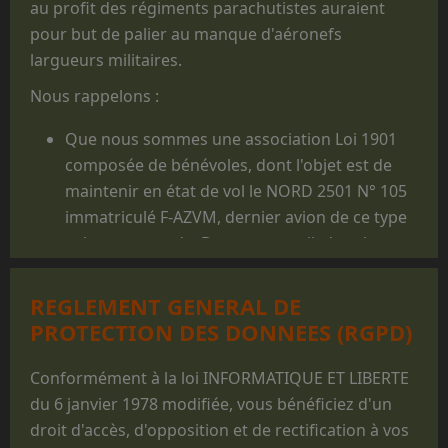
au profit des régiments parachutistes auraient
pour but de palier au manque d'aéronefs
largueurs militaires.
Nous rappelons :
Que nous sommes une association Loi 1901
composée de bénévoles, dont l'objet est de
maintenir en état de vol le NORD 2501 N° 105
immatriculé F-AZVM, dernier avion de ce type
volant au monde. De cet appareil, dont la
carrière militaire prit fin en 1986, furent
largués des milliers de jeunes gens, et il reste
REGLEMENT GENERAL DE
un appareil mythique dans le monde du
PROTECTION DES DONNEES (RGPD)
parachutisme militaire.
Que les prestations faites au profit des
Conformément à la loi INFORMATIQUE ET LIBERTE
structures militaires des 3 Armées ne sont
du 6 janvier 1978 modifiée, vous bénéficiez d'un
réalisées que pour des parachutages
droit d'accès, d'opposition et de rectification à vos