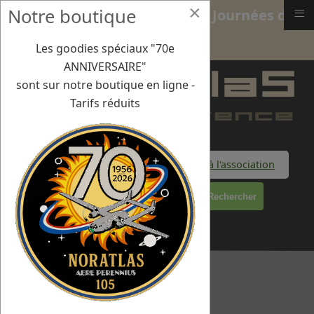
×
≡
Notre boutique
18 sept 2022 : Aix-les-Milles : Journées du
Patrimoine
Les goodies spéciaux "70e
ANNIVERSAIRE"
sont sur notre boutique en ligne -
Tarifs réduits
Faire un don à l'association
Rechercher