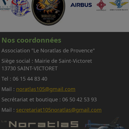
d'équipage adhérents à l'association,
nécessaires à la conduite et à la mise en
œuvre de l'avion.
En conséquence, nous regrettons donc de ne
pas pouvoir répondre aux nombreuses
Nos coordonnées
demandes d'embarquement sur le Noratlas, à
titre gracieux ou payant.
Association "Le Noratlas de Provence"
Siège social : Mairie de Saint-Victoret
13730 SAINT-VICTORET
Tel : 06 15 44 83 40
Mail :
noratlas105@gmail.com
Secrétariat et boutique : 06 50 42 53 93
Mail :
secretariat105noratlas@gmail.com