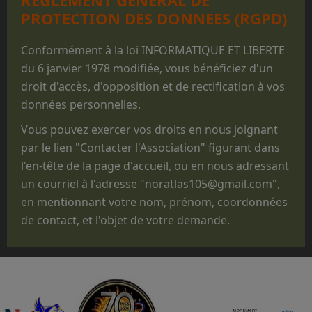
un appareil mythique dans le monde du
PROTECTION DES DONNEES (RGPD)
parachutisme militaire.
Que les prestations faites au profit des
Conformément à la loi INFORMATIQUE ET LIBERTE
structures militaires des 3 Armées ne sont
du 6 janvier 1978 modifiée, vous bénéficiez d'un
réalisées que pour des parachutages
droit d'accès, d'opposition et de rectification à vos
ponctuels exécutés lors de manifestations
données personnelles.
non
opérationnelles, pour des
Vous pouvez exercer vos droits en nous joignant
commémorations, des anniversaires, des
par le lien "Contacter l'Association" figurant dans
"Journées Portes ouvertes", des journées des
l'en-tête de la page d'accueil, ou en nous adressant
familles, des baptêmes de promotion, des
un courriel à l'adresse "noratlas105@gmail.com",
fêtes d'unité ou pour des passations de
en mentionnant votre nom, prénom, coordonnées
commandement.
de contact, et l'objet de votre demande.
Que le statut administratif de notre avion,
titulaire d'un CERTIFICAT DE NAVIGABILITE
RESTREINT D'AERONEF DE COLLECTION
(CNRAC) ne nous permet pas d'embarquer des
passagers autres que les membres