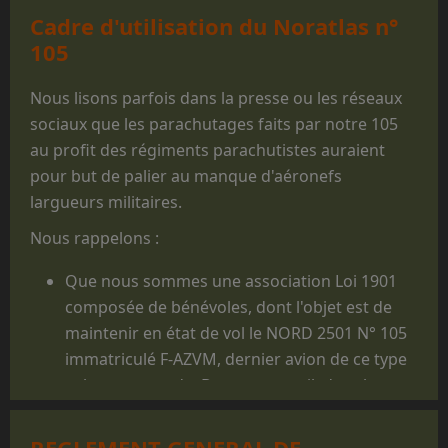
Cadre d'utilisation du Noratlas n°
105
Nous lisons parfois dans la presse ou les réseaux
sociaux que les parachutages faits par notre 105
au profit des régiments parachutistes auraient
pour but de palier au manque d'aéronefs
largueurs militaires.
Nous rappelons :
Que nous sommes une association Loi 1901
composée de bénévoles, dont l'objet est de
maintenir en état de vol le NORD 2501 N° 105
immatriculé F-AZVM, dernier avion de ce type
volant au monde. De cet appareil, dont la
carrière militaire prit fin en 1986, furent
largués des milliers de jeunes gens, et il reste
REGLEMENT GENERAL DE