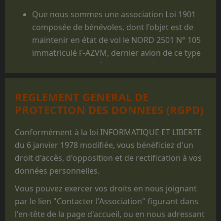
Que nous sommes une association Loi 1901
composée de bénévoles, dont l'objet est de
maintenir en état de vol le NORD 2501 N° 105
immatriculé F-AZVM, dernier avion de ce type
volant au monde. De cet appareil, dont la
carrière militaire prit fin en 1986, furent
largués des milliers de jeunes gens, et il reste
REGLEMENT GENERAL DE
un appareil mythique dans le monde du
PROTECTION DES DONNEES (RGPD)
parachutisme militaire.
Que les prestations faites au profit des
Conformément à la loi INFORMATIQUE ET LIBERTE
structures militaires des 3 Armées ne sont
du 6 janvier 1978 modifiée, vous bénéficiez d'un
réalisées que pour des parachutages
droit d'accès, d'opposition et de rectification à vos
ponctuels exécutés lors de manifestations
données personnelles.
non
opérationnelles, pour des
Vous pouvez exercer vos droits en nous joignant
commémorations, des anniversaires, des
par le lien "Contacter l'Association" figurant dans
"Journées Portes ouvertes", des journées des
l'en-tête de la page d'accueil, ou en nous adressant
familles, des baptêmes de promotion, des