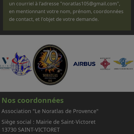
un courriel à l'adresse "noratlas105@gmail.com",
fêtes d'unité ou pour des passations de
en mentionnant votre nom, prénom, coordonnées
commandement.
de contact, et l'objet de votre demande.
Que le statut administratif de notre avion,
titulaire d'un CERTIFICAT DE NAVIGABILITE
RESTREINT D'AERONEF DE COLLECTION
(CNRAC) ne nous permet pas d'embarquer des
passagers autres que les membres
d'équipage adhérents à l'association,
nécessaires à la conduite et à la mise en
œuvre de l'avion.
En conséquence, nous regrettons donc de ne
pas pouvoir répondre aux nombreuses
Nos coordonnées
demandes d'embarquement sur le Noratlas, à
titre gracieux ou payant.
Association "Le Noratlas de Provence"
Siège social : Mairie de Saint-Victoret
13730 SAINT-VICTORET