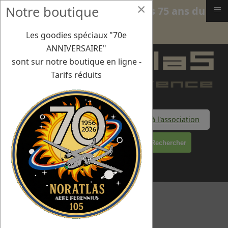
×
≡
Notre boutique
24/06/21 : Orléans BA123 : les 75 ans du
CIET
Les goodies spéciaux "70e
ANNIVERSAIRE"
sont sur notre boutique en ligne -
Tarifs réduits
Faire un don à l'association
Rechercher