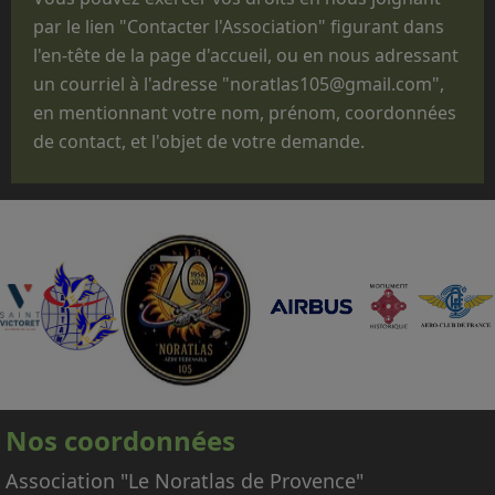
commémorations, des anniversaires, des
par le lien "Contacter l'Association" figurant dans
"Journées Portes ouvertes", des journées des
l'en-tête de la page d'accueil, ou en nous adressant
familles, des baptêmes de promotion, des
un courriel à l'adresse "noratlas105@gmail.com",
fêtes d'unité ou pour des passations de
en mentionnant votre nom, prénom, coordonnées
commandement.
de contact, et l'objet de votre demande.
Que le statut administratif de notre avion,
titulaire d'un CERTIFICAT DE NAVIGABILITE
RESTREINT D'AERONEF DE COLLECTION
(CNRAC) ne nous permet pas d'embarquer des
passagers autres que les membres
d'équipage adhérents à l'association,
nécessaires à la conduite et à la mise en
œuvre de l'avion.
En conséquence, nous regrettons donc de ne
pas pouvoir répondre aux nombreuses
Nos coordonnées
demandes d'embarquement sur le Noratlas, à
titre gracieux ou payant.
Association "Le Noratlas de Provence"