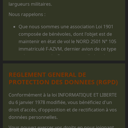
largueurs militaires.
Nous rappelons :
Que nous sommes une association Loi 1901
composée de bénévoles, dont l'objet est de
maintenir en état de vol le NORD 2501 N° 105
immatriculé F-AZVM, dernier avion de ce type
volant au monde. De cet appareil, dont la
carrière militaire prit fin en 1986, furent
largués des milliers de jeunes gens, et il reste
REGLEMENT GENERAL DE
un appareil mythique dans le monde du
PROTECTION DES DONNEES (RGPD)
parachutisme militaire.
Que les prestations faites au profit des
Conformément à la loi INFORMATIQUE ET LIBERTE
structures militaires des 3 Armées ne sont
du 6 janvier 1978 modifiée, vous bénéficiez d'un
réalisées que pour des parachutages
droit d'accès, d'opposition et de rectification à vos
ponctuels exécutés lors de manifestations
données personnelles.
non
opérationnelles, pour des
Vous pouvez exercer vos droits en nous joignant