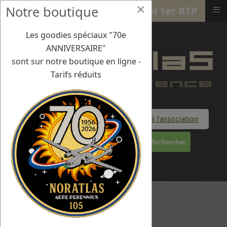
×
≡
Notre boutique
7/09/21 : Francazal - St-Michel 1er RTP
Les goodies spéciaux "70e
ANNIVERSAIRE"
sont sur notre boutique en ligne -
Tarifs réduits
Faire un don à l'association
Rechercher