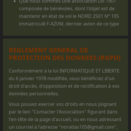
Que nous sommes une association Loi 1901
composée de bénévoles, dont l'objet est de
maintenir en état de vol le NORD 2501 N° 105
immatriculé F-AZVM, dernier avion de ce type
volant au monde. De cet appareil, dont la
carrière militaire prit fin en 1986, furent
largués des milliers de jeunes gens, et il reste
REGLEMENT GENERAL DE
un appareil mythique dans le monde du
PROTECTION DES DONNEES (RGPD)
parachutisme militaire.
Que les prestations faites au profit des
Conformément à la loi INFORMATIQUE ET LIBERTE
structures militaires des 3 Armées ne sont
du 6 janvier 1978 modifiée, vous bénéficiez d'un
réalisées que pour des parachutages
droit d'accès, d'opposition et de rectification à vos
ponctuels exécutés lors de manifestations
données personnelles.
non
opérationnelles, pour des
Vous pouvez exercer vos droits en nous joignant
commémorations, des anniversaires, des
par le lien "Contacter l'Association" figurant dans
"Journées Portes ouvertes", des journées des
l'en-tête de la page d'accueil, ou en nous adressant
familles, des baptêmes de promotion, des
un courriel à l'adresse "noratlas105@gmail.com",
fêtes d'unité ou pour des passations de