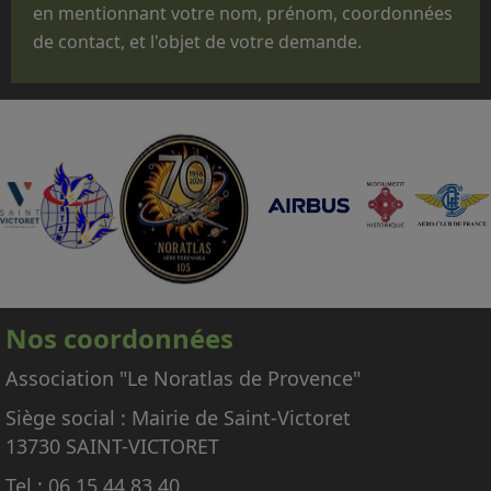
en mentionnant votre nom, prénom, coordonnées
commandement.
de contact, et l'objet de votre demande.
Que le statut administratif de notre avion,
titulaire d'un CERTIFICAT DE NAVIGABILITE
RESTREINT D'AERONEF DE COLLECTION
(CNRAC) ne nous permet pas d'embarquer des
passagers autres que les membres
d'équipage adhérents à l'association,
nécessaires à la conduite et à la mise en
œuvre de l'avion.
En conséquence, nous regrettons donc de ne
pas pouvoir répondre aux nombreuses
Nos coordonnées
demandes d'embarquement sur le Noratlas, à
titre gracieux ou payant.
Association "Le Noratlas de Provence"
Siège social : Mairie de Saint-Victoret
13730 SAINT-VICTORET
Tel : 06 15 44 83 40