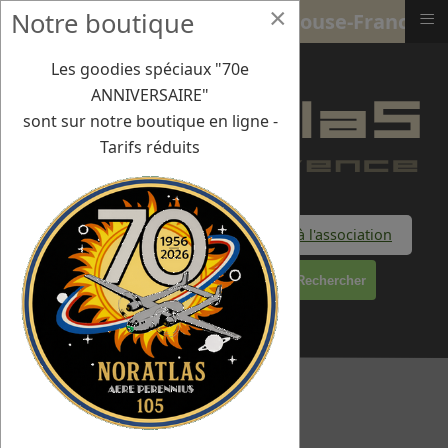
×
≡
Notre boutique
15-17 mai 2023 - 1er RTP Toulouse-Francazal
Les goodies spéciaux "70e
ANNIVERSAIRE"
sont sur notre boutique en ligne -
Tarifs réduits
Faire un don à l'association
Rechercher