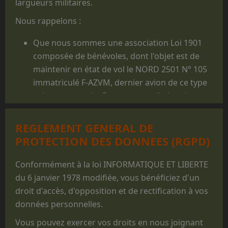
largueurs militaires.
Nous rappelons :
Que nous sommes une association Loi 1901
composée de bénévoles, dont l'objet est de
maintenir en état de vol le NORD 2501 N° 105
immatriculé F-AZVM, dernier avion de ce type
volant au monde. De cet appareil, dont la
carrière militaire prit fin en 1986, furent
largués des milliers de jeunes gens, et il reste
REGLEMENT GENERAL DE
un appareil mythique dans le monde du
PROTECTION DES DONNEES (RGPD)
parachutisme militaire.
Que les prestations faites au profit des
Conformément à la loi INFORMATIQUE ET LIBERTE
structures militaires des 3 Armées ne sont
du 6 janvier 1978 modifiée, vous bénéficiez d'un
réalisées que pour des parachutages
droit d'accès, d'opposition et de rectification à vos
ponctuels exécutés lors de manifestations
données personnelles.
non
opérationnelles, pour des
Vous pouvez exercer vos droits en nous joignant
commémorations, des anniversaires, des