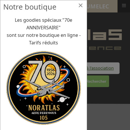
×
≡
Notre boutique
5 juin 2024 : Mission SAS - PLUMELEC
Les goodies spéciaux "70e
ANNIVERSAIRE"
sont sur notre boutique en ligne -
Tarifs réduits
Faire un don à l'association
Rechercher