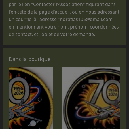
par le lien "Contacter l'Association" figurant dans
"Journées Portes ouvertes", des journées des
l'en-tête de la page d'accueil, ou en nous adressant
familles, des baptêmes de promotion, des
un courriel à l'adresse "noratlas105@gmail.com",
fêtes d'unité ou pour des passations de
en mentionnant votre nom, prénom, coordonnées
commandement.
de contact, et l'objet de votre demande.
Que le statut administratif de notre avion,
titulaire d'un CERTIFICAT DE NAVIGABILITE
RESTREINT D'AERONEF DE COLLECTION
Dans la boutique
(CNRAC) ne nous permet pas d'embarquer des
passagers autres que les membres
d'équipage adhérents à l'association,
nécessaires à la conduite et à la mise en
œuvre de l'avion.
En conséquence, nous regrettons donc de ne
pas pouvoir répondre aux nombreuses
demandes d'embarquement sur le Noratlas, à
titre gracieux ou payant.