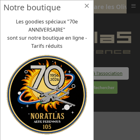
×
≡
Notre boutique
13 oct 2019 : Aérodrome La Fare les Oliviers
Les goodies spéciaux "70e
ANNIVERSAIRE"
sont sur notre boutique en ligne -
Tarifs réduits
Faire un don à l'association
Rechercher