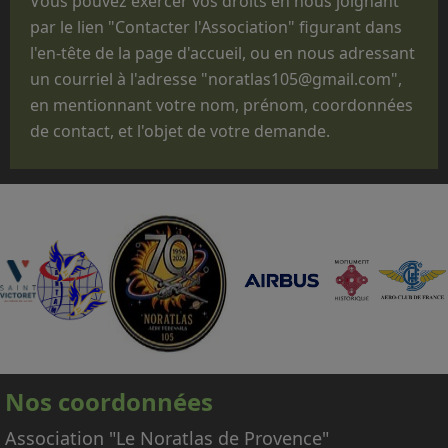
Vous pouvez exercer vos droits en nous joignant
commémorations, des anniversaires, des
par le lien "Contacter l'Association" figurant dans
"Journées Portes ouvertes", des journées des
l'en-tête de la page d'accueil, ou en nous adressant
familles, des baptêmes de promotion, des
un courriel à l'adresse "noratlas105@gmail.com",
fêtes d'unité ou pour des passations de
en mentionnant votre nom, prénom, coordonnées
commandement.
de contact, et l'objet de votre demande.
Que le statut administratif de notre avion,
titulaire d'un CERTIFICAT DE NAVIGABILITE
RESTREINT D'AERONEF DE COLLECTION
(CNRAC) ne nous permet pas d'embarquer des
passagers autres que les membres
d'équipage adhérents à l'association,
nécessaires à la conduite et à la mise en
œuvre de l'avion.
En conséquence, nous regrettons donc de ne
pas pouvoir répondre aux nombreuses
Nos coordonnées
demandes d'embarquement sur le Noratlas, à
titre gracieux ou payant.
Association "Le Noratlas de Provence"