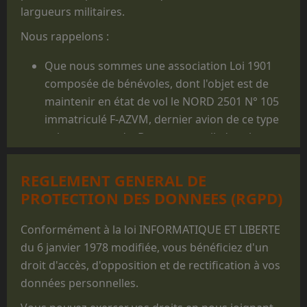
largueurs militaires.
Nous rappelons :
Que nous sommes une association Loi 1901
composée de bénévoles, dont l'objet est de
maintenir en état de vol le NORD 2501 N° 105
immatriculé F-AZVM, dernier avion de ce type
volant au monde. De cet appareil, dont la
carrière militaire prit fin en 1986, furent
largués des milliers de jeunes gens, et il reste
REGLEMENT GENERAL DE
un appareil mythique dans le monde du
PROTECTION DES DONNEES (RGPD)
parachutisme militaire.
Que les prestations faites au profit des
Conformément à la loi INFORMATIQUE ET LIBERTE
structures militaires des 3 Armées ne sont
du 6 janvier 1978 modifiée, vous bénéficiez d'un
réalisées que pour des parachutages
droit d'accès, d'opposition et de rectification à vos
ponctuels exécutés lors de manifestations
données personnelles.
non
opérationnelles, pour des