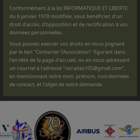
Que les prestations faites au profit des
Conformément à la loi INFORMATIQUE ET LIBERTE
structures militaires des 3 Armées ne sont
du 6 janvier 1978 modifiée, vous bénéficiez d'un
réalisées que pour des parachutages
droit d'accès, d'opposition et de rectification à vos
ponctuels exécutés lors de manifestations
données personnelles.
non
opérationnelles, pour des
Vous pouvez exercer vos droits en nous joignant
commémorations, des anniversaires, des
par le lien "Contacter l'Association" figurant dans
"Journées Portes ouvertes", des journées des
l'en-tête de la page d'accueil, ou en nous adressant
familles, des baptêmes de promotion, des
un courriel à l'adresse "noratlas105@gmail.com",
fêtes d'unité ou pour des passations de
en mentionnant votre nom, prénom, coordonnées
commandement.
de contact, et l'objet de votre demande.
Que le statut administratif de notre avion,
titulaire d'un CERTIFICAT DE NAVIGABILITE
RESTREINT D'AERONEF DE COLLECTION
(CNRAC) ne nous permet pas d'embarquer des
passagers autres que les membres
d'équipage adhérents à l'association,
nécessaires à la conduite et à la mise en