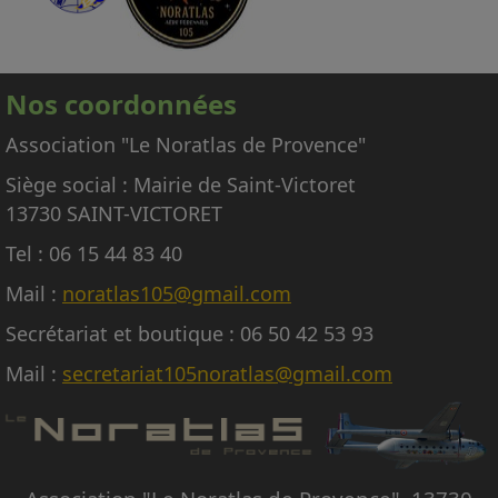
œuvre de l'avion.
En conséquence, nous regrettons donc de ne
pas pouvoir répondre aux nombreuses
Nos coordonnées
demandes d'embarquement sur le Noratlas, à
titre gracieux ou payant.
Association "Le Noratlas de Provence"
Siège social : Mairie de Saint-Victoret
13730 SAINT-VICTORET
Tel : 06 15 44 83 40
Mail :
noratlas105@gmail.com
Secrétariat et boutique : 06 50 42 53 93
Mail :
secretariat105noratlas@gmail.com