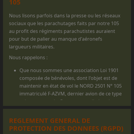
105
Nous lisons parfois dans la presse ou les réseaux
sociaux que les parachutages faits par notre 105
au profit des régiments parachutistes auraient
pour but de palier au manque d'aéronefs
largueurs militaires.
Nous rappelons :
Que nous sommes une association Loi 1901
composée de bénévoles, dont l'objet est de
maintenir en état de vol le NORD 2501 N° 105
immatriculé F-AZVM, dernier avion de ce type
volant au monde. De cet appareil, dont la
carrière militaire prit fin en 1986, furent
largués des milliers de jeunes gens, et il reste
REGLEMENT GENERAL DE
un appareil mythique dans le monde du
PROTECTION DES DONNEES (RGPD)
parachutisme militaire.