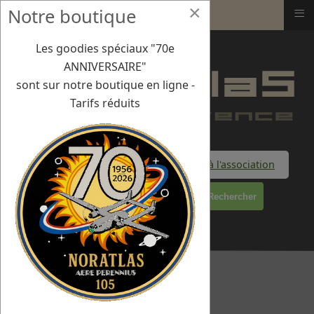
×
≡
Notre boutique
8/05/21 : Vol de contrôle
Les goodies spéciaux "70e
ANNIVERSAIRE"
sont sur notre boutique en ligne -
Tarifs réduits
Faire un don à l'association
Rechercher