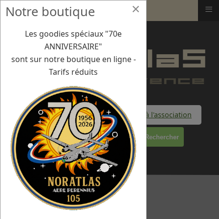
×
≡
Notre boutique
Tout feu tout flamme
Les goodies spéciaux "70e
ANNIVERSAIRE"
sont sur notre boutique en ligne -
Tarifs réduits
Faire un don à l'association
Rechercher