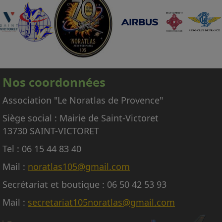
passagers autres que les membres
d'équipage adhérents à l'association,
nécessaires à la conduite et à la mise en
œuvre de l'avion.
En conséquence, nous regrettons donc de ne
pas pouvoir répondre aux nombreuses
Nos coordonnées
demandes d'embarquement sur le Noratlas, à
titre gracieux ou payant.
Association "Le Noratlas de Provence"
Siège social : Mairie de Saint-Victoret
13730 SAINT-VICTORET
Tel : 06 15 44 83 40
Mail :
noratlas105@gmail.com
Secrétariat et boutique : 06 50 42 53 93
Mail :
secretariat105noratlas@gmail.com