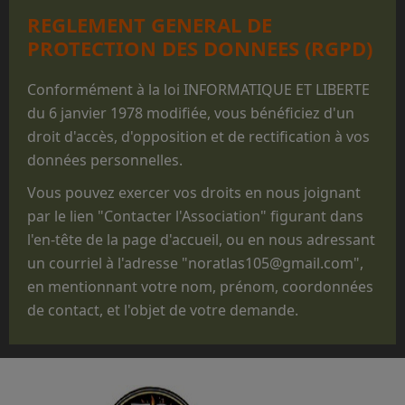
largués des milliers de jeunes gens, et il reste
REGLEMENT GENERAL DE
un appareil mythique dans le monde du
PROTECTION DES DONNEES (RGPD)
parachutisme militaire.
Que les prestations faites au profit des
Conformément à la loi INFORMATIQUE ET LIBERTE
structures militaires des 3 Armées ne sont
du 6 janvier 1978 modifiée, vous bénéficiez d'un
réalisées que pour des parachutages
droit d'accès, d'opposition et de rectification à vos
ponctuels exécutés lors de manifestations
données personnelles.
non
opérationnelles, pour des
Vous pouvez exercer vos droits en nous joignant
commémorations, des anniversaires, des
par le lien "Contacter l'Association" figurant dans
"Journées Portes ouvertes", des journées des
l'en-tête de la page d'accueil, ou en nous adressant
familles, des baptêmes de promotion, des
un courriel à l'adresse "noratlas105@gmail.com",
fêtes d'unité ou pour des passations de
en mentionnant votre nom, prénom, coordonnées
commandement.
de contact, et l'objet de votre demande.
Que le statut administratif de notre avion,
titulaire d'un CERTIFICAT DE NAVIGABILITE
RESTREINT D'AERONEF DE COLLECTION
(CNRAC) ne nous permet pas d'embarquer des