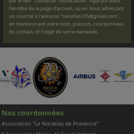
par le lien "Contacter l'Association" figurant dans
"Journées Portes ouvertes", des journées des
l'en-tête de la page d'accueil, ou en nous adressant
familles, des baptêmes de promotion, des
un courriel à l'adresse "noratlas105@gmail.com",
fêtes d'unité ou pour des passations de
en mentionnant votre nom, prénom, coordonnées
commandement.
de contact, et l'objet de votre demande.
Que le statut administratif de notre avion,
titulaire d'un CERTIFICAT DE NAVIGABILITE
RESTREINT D'AERONEF DE COLLECTION
(CNRAC) ne nous permet pas d'embarquer des
passagers autres que les membres
d'équipage adhérents à l'association,
nécessaires à la conduite et à la mise en
œuvre de l'avion.
En conséquence, nous regrettons donc de ne
pas pouvoir répondre aux nombreuses
Nos coordonnées
demandes d'embarquement sur le Noratlas, à
titre gracieux ou payant.
Association "Le Noratlas de Provence"