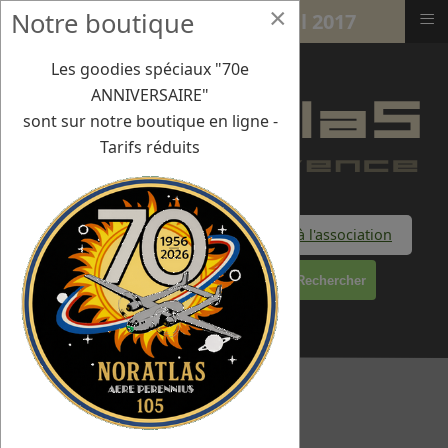
×
≡
Notre boutique
AIX les MILLES samedi 8 avril 2017
Les goodies spéciaux "70e
ANNIVERSAIRE"
sont sur notre boutique en ligne -
Tarifs réduits
Faire un don à l'association
Rechercher