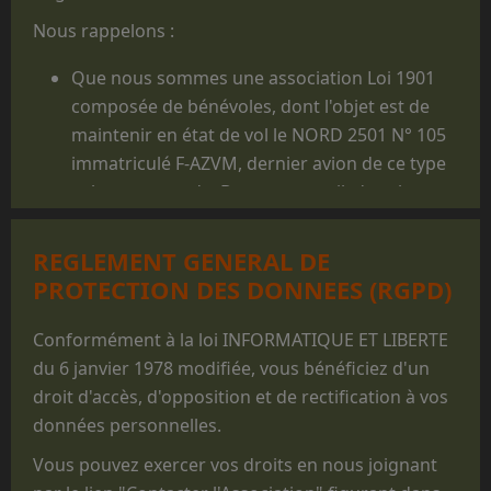
Nous rappelons :
Que nous sommes une association Loi 1901
composée de bénévoles, dont l'objet est de
maintenir en état de vol le NORD 2501 N° 105
immatriculé F-AZVM, dernier avion de ce type
volant au monde. De cet appareil, dont la
carrière militaire prit fin en 1986, furent
largués des milliers de jeunes gens, et il reste
REGLEMENT GENERAL DE
un appareil mythique dans le monde du
PROTECTION DES DONNEES (RGPD)
parachutisme militaire.
Que les prestations faites au profit des
Conformément à la loi INFORMATIQUE ET LIBERTE
structures militaires des 3 Armées ne sont
du 6 janvier 1978 modifiée, vous bénéficiez d'un
réalisées que pour des parachutages
droit d'accès, d'opposition et de rectification à vos
ponctuels exécutés lors de manifestations
données personnelles.
non
opérationnelles, pour des
Vous pouvez exercer vos droits en nous joignant
commémorations, des anniversaires, des