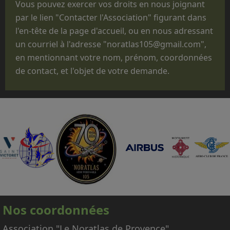
Vous pouvez exercer vos droits en nous joignant
commémorations, des anniversaires, des
par le lien "Contacter l'Association" figurant dans
"Journées Portes ouvertes", des journées des
l'en-tête de la page d'accueil, ou en nous adressant
familles, des baptêmes de promotion, des
un courriel à l'adresse "noratlas105@gmail.com",
fêtes d'unité ou pour des passations de
en mentionnant votre nom, prénom, coordonnées
commandement.
de contact, et l'objet de votre demande.
Que le statut administratif de notre avion,
titulaire d'un CERTIFICAT DE NAVIGABILITE
RESTREINT D'AERONEF DE COLLECTION
(CNRAC) ne nous permet pas d'embarquer des
passagers autres que les membres
d'équipage adhérents à l'association,
nécessaires à la conduite et à la mise en
œuvre de l'avion.
En conséquence, nous regrettons donc de ne
pas pouvoir répondre aux nombreuses
Nos coordonnées
demandes d'embarquement sur le Noratlas, à
titre gracieux ou payant.
Association "Le Noratlas de Provence"