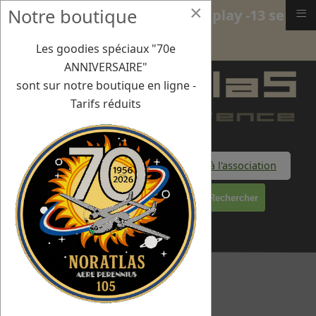
×
≡
Notre boutique
Jersey - International Air Display -13 sept
2018
Les goodies spéciaux "70e
ANNIVERSAIRE"
sont sur notre boutique en ligne -
Tarifs réduits
Faire un don à l'association
Rechercher