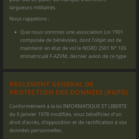
largueurs militaires.
Nous rappelons :
Que nous sommes une association Loi 1901
composée de bénévoles, dont l'objet est de
maintenir en état de vol le NORD 2501 N° 105
immatriculé F-AZVM, dernier avion de ce type
volant au monde. De cet appareil, dont la
carrière militaire prit fin en 1986, furent
largués des milliers de jeunes gens, et il reste
REGLEMENT GENERAL DE
un appareil mythique dans le monde du
PROTECTION DES DONNEES (RGPD)
parachutisme militaire.
Que les prestations faites au profit des
Conformément à la loi INFORMATIQUE ET LIBERTE
structures militaires des 3 Armées ne sont
du 6 janvier 1978 modifiée, vous bénéficiez d'un
réalisées que pour des parachutages
droit d'accès, d'opposition et de rectification à vos
ponctuels exécutés lors de manifestations
données personnelles.
non
opérationnelles, pour des