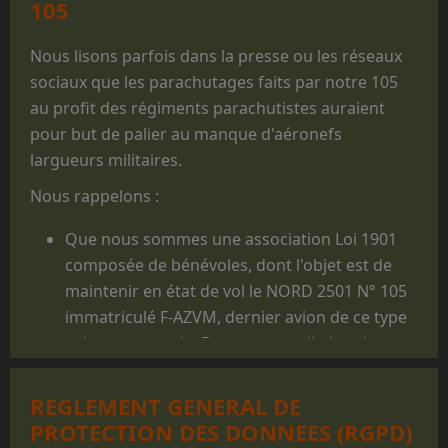
105
Nous lisons parfois dans la presse ou les réseaux
sociaux que les parachutages faits par notre 105
au profit des régiments parachutistes auraient
pour but de palier au manque d'aéronefs
largueurs militaires.
Nous rappelons :
Que nous sommes une association Loi 1901
composée de bénévoles, dont l'objet est de
maintenir en état de vol le NORD 2501 N° 105
immatriculé F-AZVM, dernier avion de ce type
volant au monde. De cet appareil, dont la
carrière militaire prit fin en 1986, furent
largués des milliers de jeunes gens, et il reste
REGLEMENT GENERAL DE
un appareil mythique dans le monde du
PROTECTION DES DONNEES (RGPD)
parachutisme militaire.