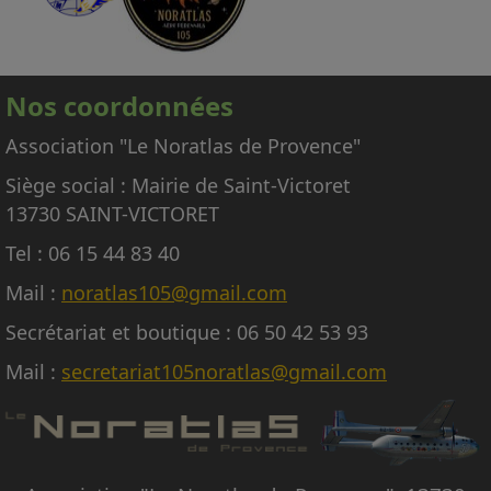
œuvre de l'avion.
En conséquence, nous regrettons donc de ne
pas pouvoir répondre aux nombreuses
Nos coordonnées
demandes d'embarquement sur le Noratlas, à
titre gracieux ou payant.
Association "Le Noratlas de Provence"
Siège social : Mairie de Saint-Victoret
13730 SAINT-VICTORET
Tel : 06 15 44 83 40
Mail :
noratlas105@gmail.com
Secrétariat et boutique : 06 50 42 53 93
Mail :
secretariat105noratlas@gmail.com