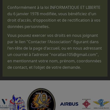
Que les prestations faites au profit des
Conformément à la loi INFORMATIQUE ET LIBERTE
structures militaires des 3 Armées ne sont
du 6 janvier 1978 modifiée, vous bénéficiez d'un
réalisées que pour des parachutages
droit d'accès, d'opposition et de rectification à vos
ponctuels exécutés lors de manifestations
données personnelles.
non
opérationnelles, pour des
Vous pouvez exercer vos droits en nous joignant
commémorations, des anniversaires, des
par le lien "Contacter l'Association" figurant dans
"Journées Portes ouvertes", des journées des
l'en-tête de la page d'accueil, ou en nous adressant
familles, des baptêmes de promotion, des
un courriel à l'adresse "noratlas105@gmail.com",
fêtes d'unité ou pour des passations de
en mentionnant votre nom, prénom, coordonnées
commandement.
de contact, et l'objet de votre demande.
Que le statut administratif de notre avion,
titulaire d'un CERTIFICAT DE NAVIGABILITE
RESTREINT D'AERONEF DE COLLECTION
(CNRAC) ne nous permet pas d'embarquer des
passagers autres que les membres
d'équipage adhérents à l'association,
nécessaires à la conduite et à la mise en