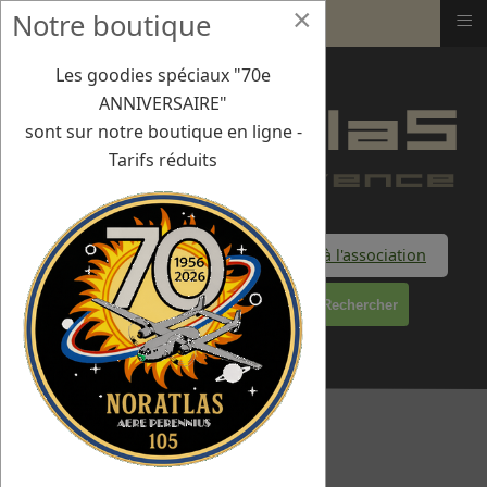
×
≡
Notre boutique
Aix-les-Milles - 20 avril 2019
Les goodies spéciaux "70e
ANNIVERSAIRE"
sont sur notre boutique en ligne -
Tarifs réduits
Faire un don à l'association
Rechercher