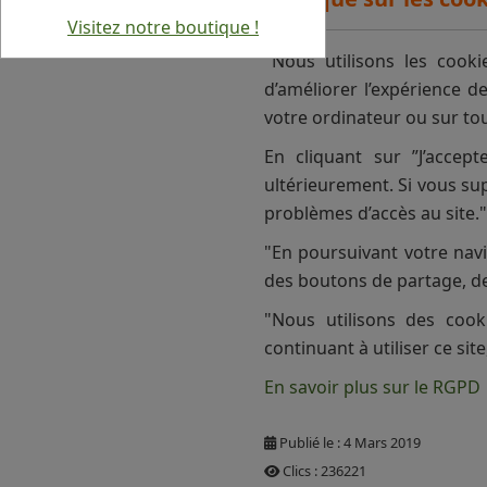
Visitez notre boutique !
"Nous utilisons les cooki
d’améliorer l’expérience d
votre ordinateur ou sur tou
En cliquant sur ”J’accept
ultérieurement. Si vous su
problèmes d’accès au site."
"En poursuivant votre navi
des boutons de partage, d
"Nous utilisons des coo
continuant à utiliser ce sit
En savoir plus sur le RGPD
Publié le : 4 Mars 2019
Clics : 236221