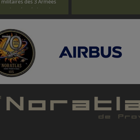
s militaires des 3 Armées
tuels exécutés lors de
ommémorations, des
 journées des familles,
 pour des passations de
re d'un CERTIFICAT DE
ION (CNRAC) ne nous
ue les membres
 la conduite et à la mise
 pouvoir répondre aux
tlas, à titre gracieux ou