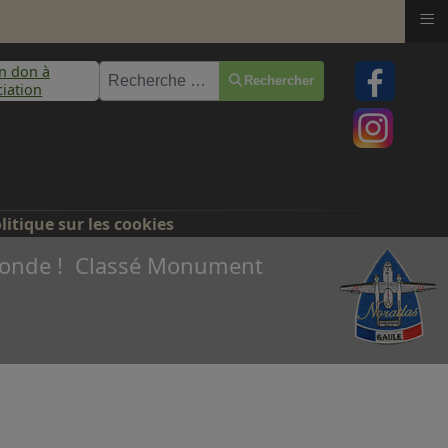
≡
un don à
Rechercher
Rechercher
ciation
litique sur les cookies
u monde ! Classé Monument