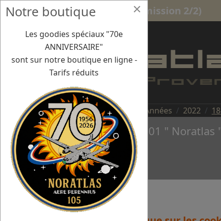
×
Notre boutique
18-21 juillet - CALVI 2e REP (mission 2/2)
Les goodies spéciaux "70e
ANNIVERSAIRE"
sont sur notre boutique en ligne -
Tarifs réduits
Vous êtes ici :
Accueil
Missions/Années
2022
18
Le Nord 2501 " Noratlas 
Politique sur les coo