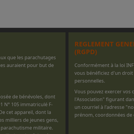
REGLEMENT GENE
(RGPD)
iaux que les parachutages
tes auraient pour but de
Conformément à la loi IN
vous bénéficiez d'un droit
personnelles.
Vous pouvez exercer vos dr
osée de bénévoles, dont
l'Association" figurant dan
01 N° 105 immatriculé F-
un courriel à l'adresse "
e cet appareil, dont la
prénom, coordonnées de co
des milliers de jeunes gens,
 parachutisme militaire.