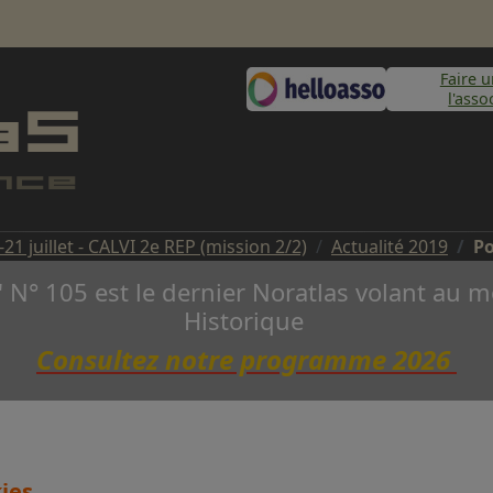
Faire 
l'asso
-21 juillet - CALVI 2e REP (mission 2/2)
Actualité 2019
Po
" N° 105 est le dernier Noratlas volant a
Historique
Consultez notre programme 2026
kies